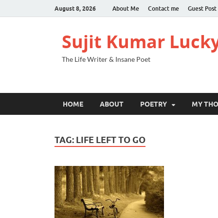
August 8, 2026
About Me
Contact me
Guest Post
Sujit Kumar Luck
The Life Writer & Insane Poet
HOME
ABOUT
POETRY
MY TH
TAG:
LIFE LEFT TO GO