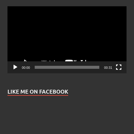
Video
Player
00:00
00:31
LIKE ME ON FACEBOOK