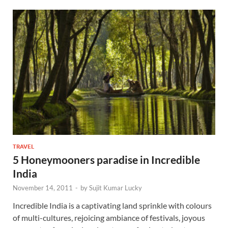
TRAVEL
5 Honeymooners paradise in Incredible
India
November 14, 2011
-
by
Sujit Kumar Lucky
Incredible India is a captivating land sprinkle with colours
of multi-cultures, rejoicing ambiance of festivals, joyous