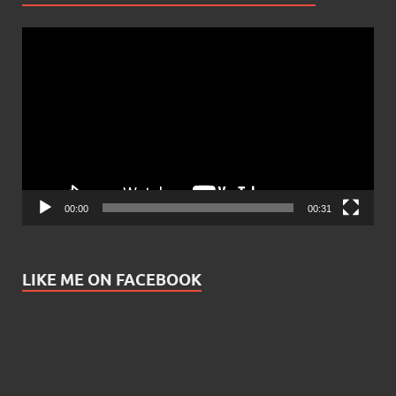
Video
Player
00:00
00:31
LIKE ME ON FACEBOOK