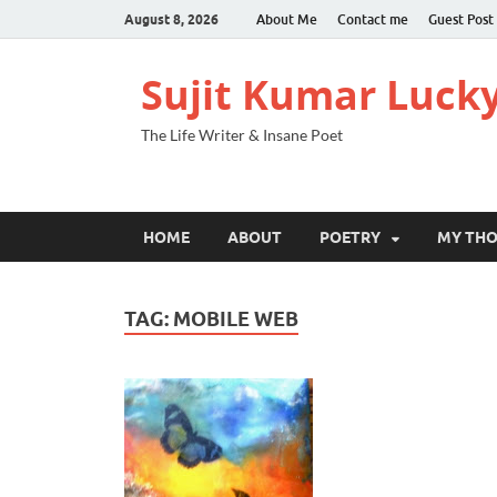
August 8, 2026
About Me
Contact me
Guest Post
Sujit Kumar Luck
The Life Writer & Insane Poet
HOME
ABOUT
POETRY
MY TH
TAG:
MOBILE WEB