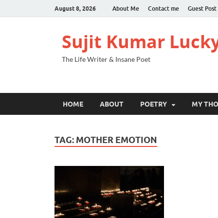
August 8, 2026
About Me
Contact me
Guest Post
Sujit Kumar Luck
The Life Writer & Insane Poet
HOME
ABOUT
POETRY
MY TH
TAG:
MOTHER EMOTION