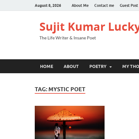
August 8, 2026
About Me
Contact me
Guest Post
Sujit Kumar Luck
The Life Writer & Insane Poet
HOME
ABOUT
POETRY
MY TH
TAG:
MYSTIC POET