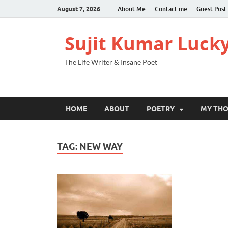
August 7, 2026
About Me
Contact me
Guest Post
Sujit Kumar Luck
The Life Writer & Insane Poet
HOME
ABOUT
POETRY
MY TH
TAG:
NEW WAY