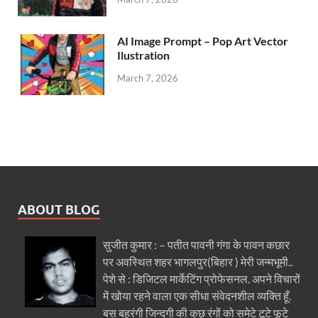
AI Image Prompt – Pop Art Vector
Ilustration
March 7, 2026
ABOUT BLOG
सुजीत कुमार : – पतीत पावनी गंगा के पावन कछार
पर अवस्थित शहर भागलपुर(बिहार ) मेरी जन्मभूमी..
पेशे से : डिजिटल मार्केटिंग प्रोफेसनल. अपने विचारों
में खोया रहने वाला एक सीधा संवेदनशील व्यक्ति हूँ.
बस बहुरंगी जिन्दगी की कुछ रंगों को समेटे टूटे फूटे