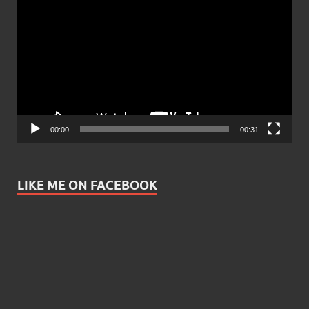
Player
00:00
00:31
LIKE ME ON FACEBOOK