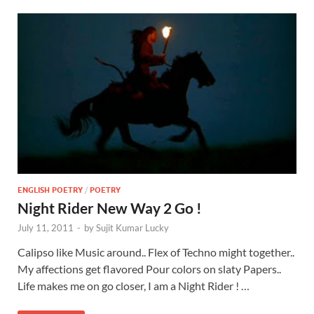
ENGLISH POETRY
/
POETRY
Night Rider New Way 2 Go !
July 11, 2011
-
by
Sujit Kumar Lucky
Calipso like Music around.. Flex of Techno might together..
My affections get flavored Pour colors on slaty Papers..
Life makes me on go closer, I am a Night Rider ! …