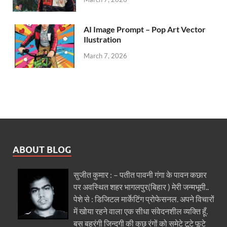
AI Image Prompt – Pop Art Vector
Ilustration
March 7, 2026
ABOUT BLOG
सुजीत कुमार : – पतीत पावनी गंगा के पावन कछार
पर अवस्थित शहर भागलपुर(बिहार ) मेरी जन्मभूमी..
पेशे से : डिजिटल मार्केटिंग प्रोफेसनल. अपने विचारों
में खोया रहने वाला एक सीधा संवेदनशील व्यक्ति हूँ.
बस बहुरंगी जिन्दगी की कुछ रंगों को समेटे टूटे फूटे