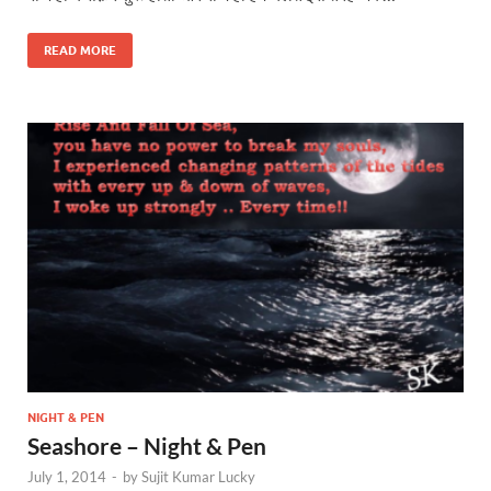
READ MORE
NIGHT & PEN
Seashore – Night & Pen
July 1, 2014
-
by
Sujit Kumar Lucky