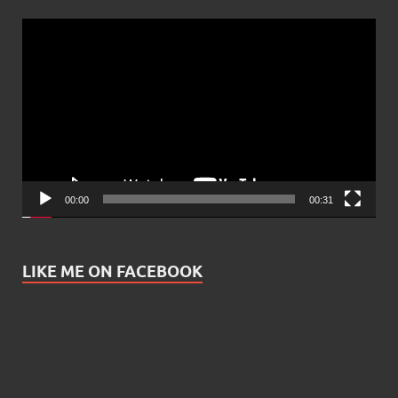
Video
Player
00:00
00:31
LIKE ME ON FACEBOOK