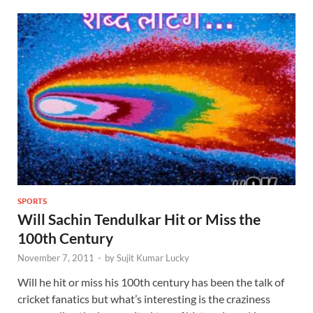
SPORTS
Will Sachin Tendulkar Hit or Miss the
100th Century
November 7, 2011
-
by
Sujit Kumar Lucky
Will he hit or miss his 100th century has been the talk of
cricket fanatics but what’s interesting is the craziness