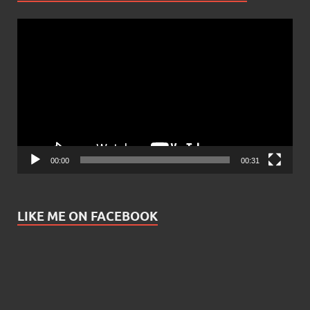
Video
Player
00:00
00:31
LIKE ME ON FACEBOOK