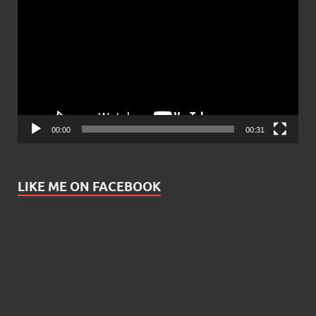
Player
00:00
00:31
LIKE ME ON FACEBOOK