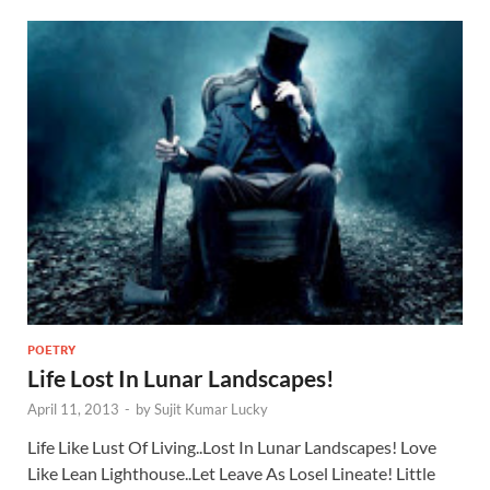
POETRY
Life Lost In Lunar Landscapes!
April 11, 2013
-
by
Sujit Kumar Lucky
Life Like Lust Of Living..Lost In Lunar Landscapes! Love
Like Lean Lighthouse..Let Leave As Losel Lineate! Little