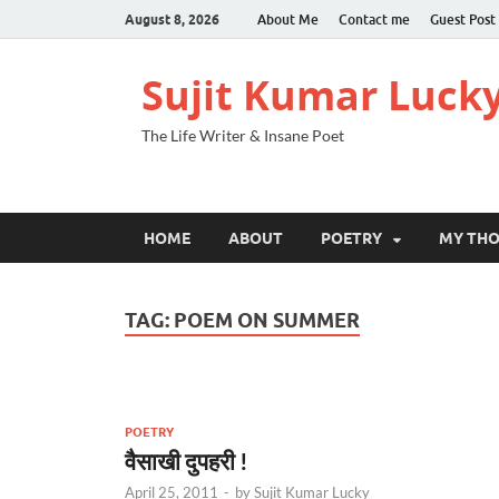
August 8, 2026
About Me
Contact me
Guest Post
Sujit Kumar Luck
The Life Writer & Insane Poet
HOME
ABOUT
POETRY
MY TH
TAG:
POEM ON SUMMER
POETRY
वैसाखी दुपहरी !
April 25, 2011
-
by
Sujit Kumar Lucky