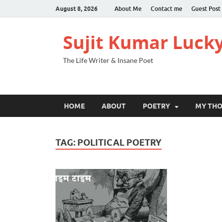
August 8, 2026
About Me
Contact me
Guest Post
Sujit Kumar Luck
The Life Writer & Insane Poet
HOME
ABOUT
POETRY
MY TH
TAG:
POLITICAL POETRY