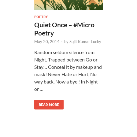
POETRY
Quiet Once – #Micro
Poetry
May 20, 2014
-
by
Sujit Kumar Lucky
Random seldom silence from
Night, Trapped between Go or
Stay… Conceal it by makeup and
mask! Never Hate or Hurt, No
way back, Now a bye ! In Night
or …
READ MORE