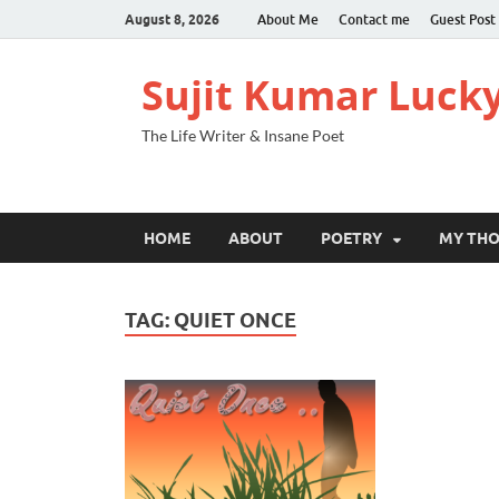
August 8, 2026
About Me
Contact me
Guest Post
Sujit Kumar Luck
The Life Writer & Insane Poet
HOME
ABOUT
POETRY
MY TH
TAG:
QUIET ONCE