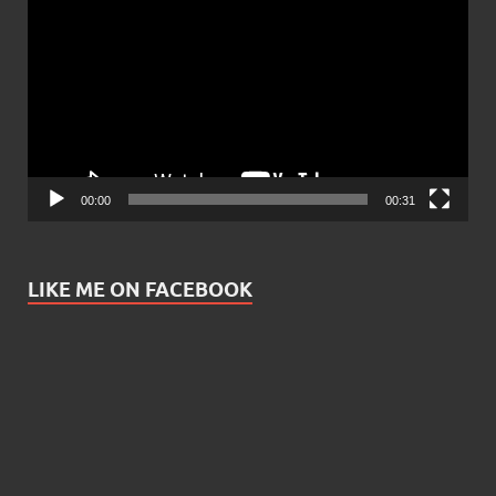
Player
00:00
00:31
LIKE ME ON FACEBOOK