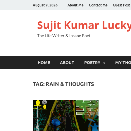
August 9, 2026
About Me
Contact me
Guest Post
Sujit Kumar Luck
The Life Writer & Insane Poet
HOME
ABOUT
POETRY
MY TH
TAG:
RAIN & THOUGHTS