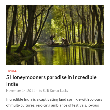
TRAVEL
5 Honeymooners paradise in Incredible
India
November 14, 2011
-
by
Sujit Kumar Lucky
Incredible India is a captivating land sprinkle with colours
of multi-cultures, rejoicing ambiance of festivals, joyous