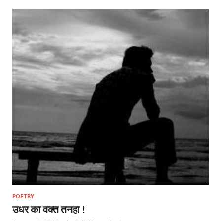
POETRY
उधर का वक्त तनहा !