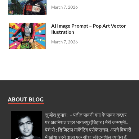
March 7, 2026
AI Image Prompt – Pop Art Vector
Ilustration
March 7, 2026
ABOUT BLOG
सुजीत कुमार : – पतीत पावनी गंगा के पावन कछार
पर अवस्थित शहर भागलपुर(बिहार ) मेरी जन्मभूमी..
पेशे से : डिजिटल मार्केटिंग प्रोफेसनल. अपने विचारों
में खोया रहने वाला एक सीधा संवेदनशील व्यक्ति हूँ.