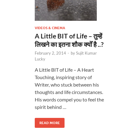
VIDEOS & CINEMA
A Little BIT of Life – तुम्हें
लिखने का इतना शौक क्योँ है ..?
February 2, 2014
-
by
Sujit Kumar
Lucky
A Little BIT of Life – A Heart
Touching, inspiring story of
Writer, who stuck between his
thoughts and life circumstances.
His words compel you to feel the
spirit behind …
READ MORE