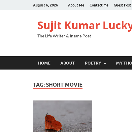
August 6, 2026
About Me
Contact me
Guest Post
Sujit Kumar Luck
The Life Writer & Insane Poet
HOME
ABOUT
POETRY
MY TH
TAG:
SHORT MOVIE