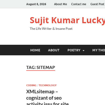
August 8, 2026
About Me
Contact me
Guest Post
Sujit Kumar Luck
The Life Writer & Insane Poet
HOME
ABOUT
POETRY
MY TH
TAG:
SITEMAP
CODING
/
TECHNOLOGY
XMLsitemap –
cognizant of seo
activity issu for site