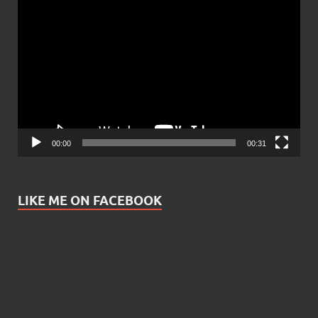
Video
Player
00:00
00:31
LIKE ME ON FACEBOOK