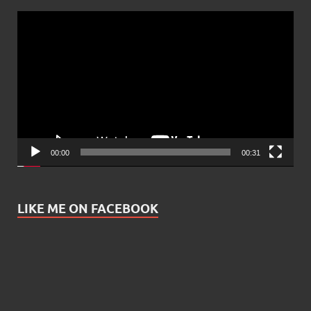
Video
Player
00:00
00:31
LIKE ME ON FACEBOOK