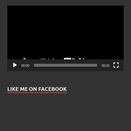
Video
Player
00:00
00:31
LIKE ME ON FACEBOOK