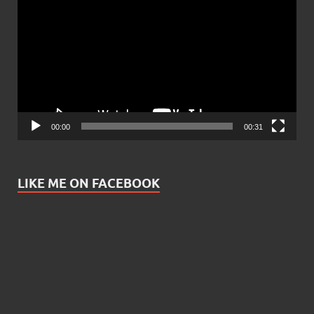
Player
00:00
00:31
LIKE ME ON FACEBOOK