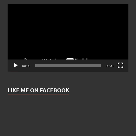
Video
Player
00:00
00:31
LIKE ME ON FACEBOOK