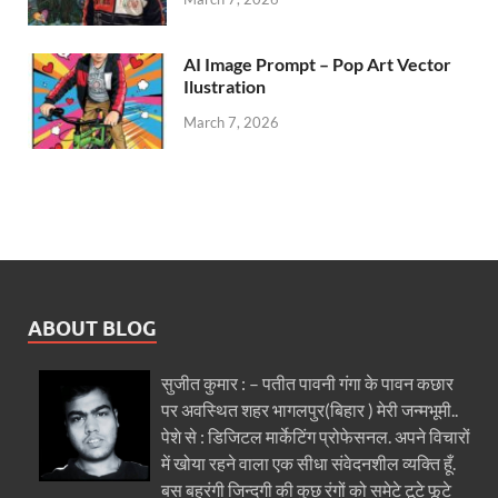
AI Image Prompt – Pop Art Vector
Ilustration
March 7, 2026
ABOUT BLOG
सुजीत कुमार : – पतीत पावनी गंगा के पावन कछार
पर अवस्थित शहर भागलपुर(बिहार ) मेरी जन्मभूमी..
पेशे से : डिजिटल मार्केटिंग प्रोफेसनल. अपने विचारों
में खोया रहने वाला एक सीधा संवेदनशील व्यक्ति हूँ.
बस बहुरंगी जिन्दगी की कुछ रंगों को समेटे टूटे फूटे