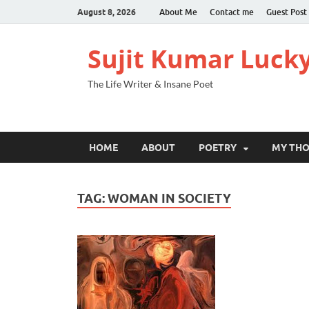
August 8, 2026
About Me
Contact me
Guest Post
Sujit Kumar Luck
The Life Writer & Insane Poet
HOME
ABOUT
POETRY
MY TH
TAG:
WOMAN IN SOCIETY