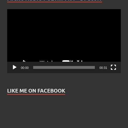
Video
Player
00:00
00:31
LIKE ME ON FACEBOOK