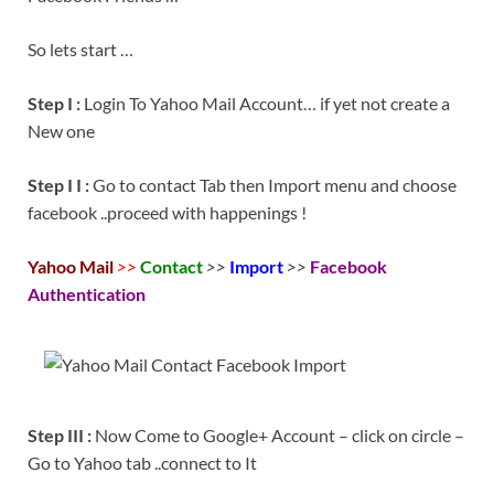
So lets start …
Step I :
Login To Yahoo Mail Account… if yet not create a
New one
Step I I :
Go to contact Tab then Import menu and choose
facebook ..proceed with happenings !
Yahoo Mail
>>
Contact
>>
Import
>>
Facebook
Authentication
Step III :
Now Come to Google+ Account – click on circle –
Go to Yahoo tab ..connect to It