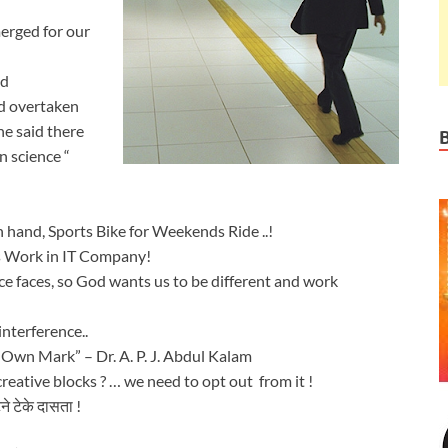
erged for our
id
ad overtaken
he said there
n science “
in hand, Sports Bike for Weekends Ride ..!
s Work in IT Company!
e faces, so God wants us to be different and work
nterference..
Own Mark” – Dr. A. P. J. Abdul Kalam
reative blocks ? … we need to opt out from it !
ुटने टेके दासता !