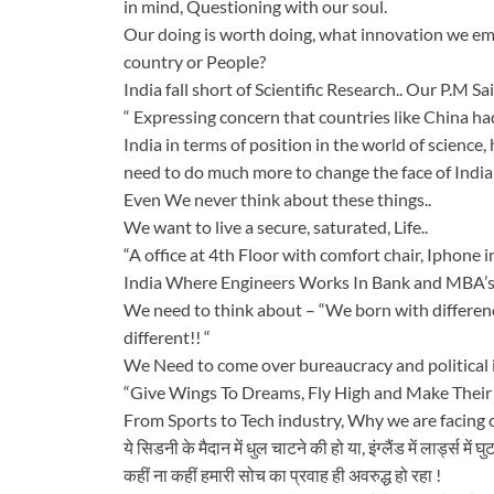
in mind, Questioning with our soul.
Our doing is worth doing, what innovation we em
country or People?
India fall short of Scientific Research.. Our P.M Sa
“ Expressing concern that countries like China h
India in terms of position in the world of science, 
need to do much more to change the face of India
Even We never think about these things..
We want to live a secure, saturated, Life..
“A office at 4th Floor with comfort chair, Iphone 
India Where Engineers Works In Bank and MBA’
We need to think about – “We born with differenc
different!! “
We Need to come over bureaucracy and political i
“Give Wings To Dreams, Fly High and Make Their 
From Sports to Tech industry, Why we are facing c
ये सिडनी के मैदान में धुल चाटने की हो या, इंग्लैंड में लार्ड्स में घ
कहीं ना कहीं हमारी सोच का प्रवाह ही अवरुद्ध हो रहा !