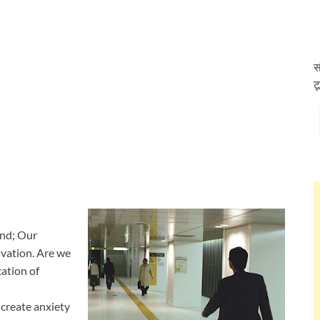
स
ट
nd; Our
ovation. Are we
cation of
 create anxiety