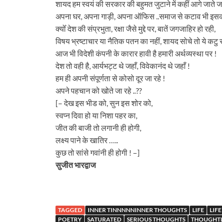
शायद हम स्वयं की सरकार की बहुमत जुटाने में कहीं आगे जाते जा
अपना घर, अपना गाड़ी, अपना ऑफिस ..समाज से कटाव भी इसका
क्योँ देश की संप्रभुता, रक्षा जैसे मुद्दे पर, बातें जगजाहिर हो रही,
विषय भ्रष्टाचार या नैतिक पतन का नहीं, शायद सोचे तो ये कटु स
आज भी विदेशी कंपनी के कारार हावी है हमारी अर्थव्यस्था पर !
देश तो वही है, आर्यभट्ट थे जहाँ, विवेकानंद थे जहाँ !
हम ही अपनी संपूर्णता से कोसो दूर जा रहे !
अपने पहचान को खोते जा रहे ..??
[– देख इस भीड को, सुन इस शोर को,
स्वप्न दिवा हो या निशा पहर का,
जीत की बाजी तो लगानी ही होगी,
लक्ष्य पाने के खातिर …..
कुछ तो सांसे गवांनी ही होगी ! –]
सुजीत भारद्वाज
TAGGED
INNER TINNNNNINNER THOUGHTS
LIFE
LIF
POETRY
SATURATED
SERIOUS THOUGHTS
THOUGHTL