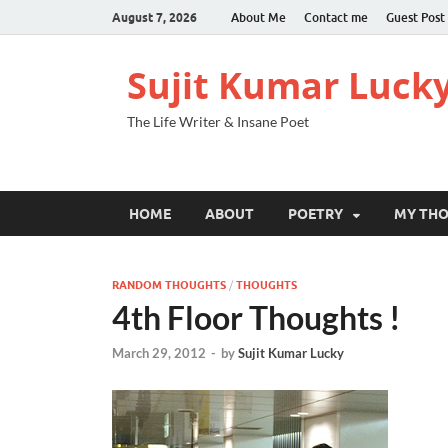
August 7, 2026
About Me
Contact me
Guest Post
Sujit Kumar Luck
The Life Writer & Insane Poet
HOME
ABOUT
POETRY
MY TH
RANDOM THOUGHTS
/
THOUGHTS
4th Floor Thoughts !
March 29, 2012
-
by
Sujit Kumar Lucky