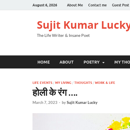
August 6, 2026
About Me
Contact me
Guest Post
Sujit Kumar Luck
The Life Writer & Insane Poet
HOME
ABOUT
POETRY
MY TH
LIFE EVENTS
/
MY LIVING
/
THOUGHTS
/
WORK & LIFE
होली के रंग ….
March 7, 2023
-
by
Sujit Kumar Lucky