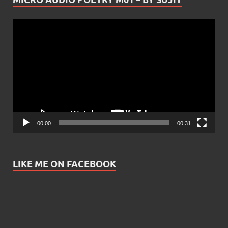
Video
Player
00:00
00:31
LIKE ME ON FACEBOOK