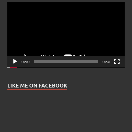
Video
Player
00:00
00:31
LIKE ME ON FACEBOOK