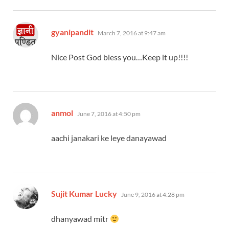
says:
gyanipandit
March 7, 2016 at 9:47 am
Nice Post God bless you…Keep it up!!!!
says:
anmol
June 7, 2016 at 4:50 pm
aachi janakari ke leye danayawad
says:
Sujit Kumar Lucky
June 9, 2016 at 4:28 pm
dhanyawad mitr