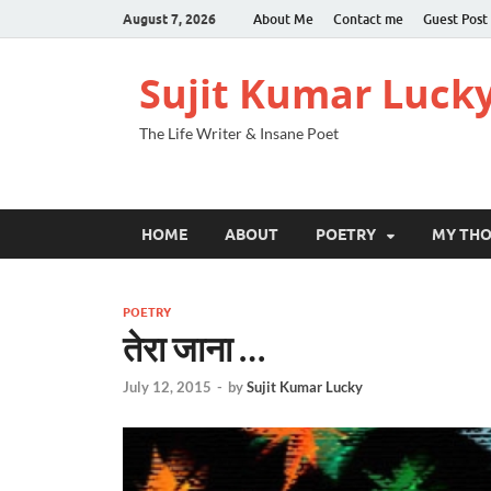
August 7, 2026
About Me
Contact me
Guest Post
Sujit Kumar Luck
The Life Writer & Insane Poet
HOME
ABOUT
POETRY
MY TH
POETRY
तेरा जाना …
July 12, 2015
-
by
Sujit Kumar Lucky