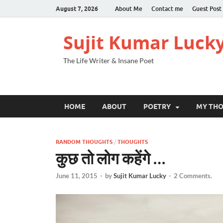
August 7, 2026
About Me
Contact me
Guest Post
Sujit Kumar Luck
The Life Writer & Insane Poet
HOME
ABOUT
POETRY
MY TH
RANDOM THOUGHTS
/
THOUGHTS
कुछ तो लोग कहेंगे …
June 11, 2015
-
by
Sujit Kumar Lucky
-
2 Comments.