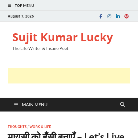
TOP MENU
August 7, 2026
Sujit Kumar Lucky
The Life Writer & Insane Poet
MAIN MENU
THOUGHTS
/
WORK & LIFE
मायूसी को हँसी बनाएँ – Let’s Live