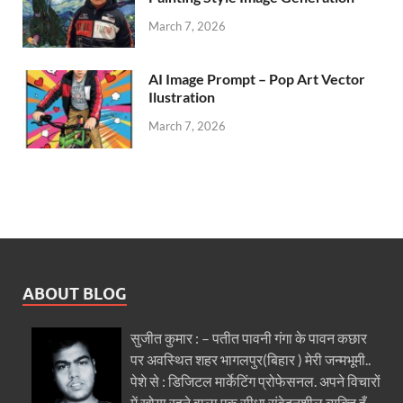
March 7, 2026
AI Image Prompt – Pop Art Vector
Ilustration
March 7, 2026
ABOUT BLOG
सुजीत कुमार : – पतीत पावनी गंगा के पावन कछार
पर अवस्थित शहर भागलपुर(बिहार ) मेरी जन्मभूमी..
पेशे से : डिजिटल मार्केटिंग प्रोफेसनल. अपने विचारों
में खोया रहने वाला एक सीधा संवेदनशील व्यक्ति हूँ.