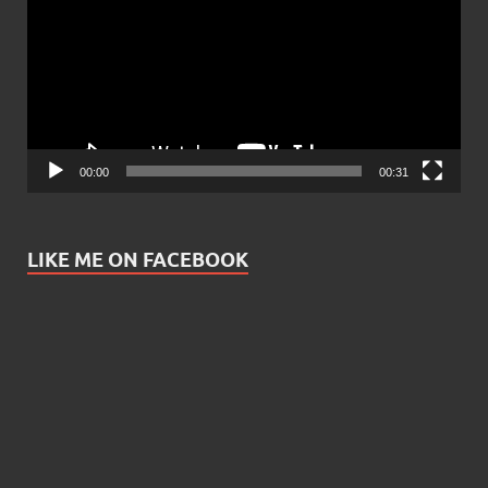
00:00
00:31
LIKE ME ON FACEBOOK