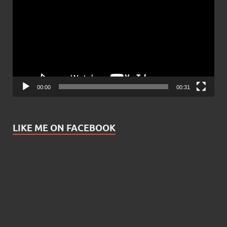
Player
00:00
00:31
LIKE ME ON FACEBOOK