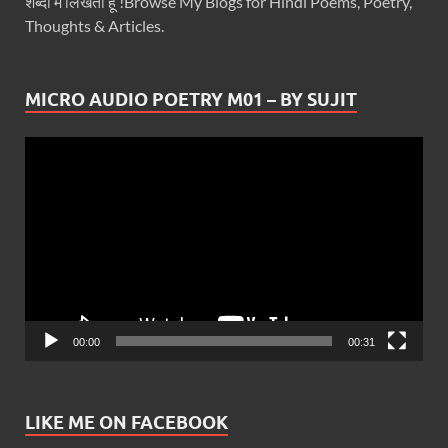
शब्दों में लिखता हूँ !Browse My Blogs for Hindi Poems, Poetry,
Thoughts & Articles.
MICRO AUDIO POETRY M01 – BY SUJIT
Video
Player
00:00
00:31
LIKE ME ON FACEBOOK