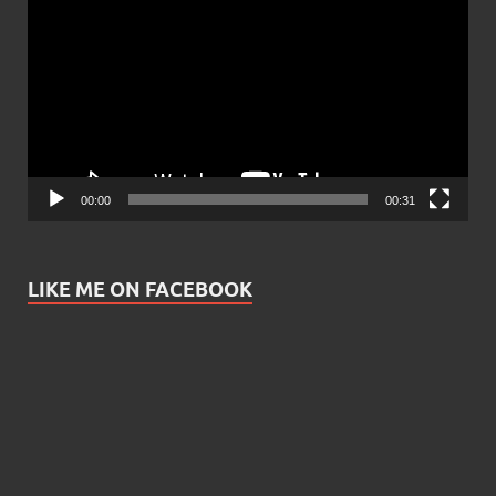
Player
00:00
00:31
LIKE ME ON FACEBOOK