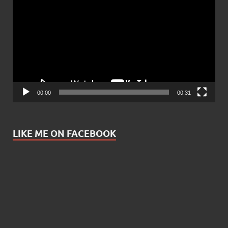
Player
00:00
00:31
LIKE ME ON FACEBOOK