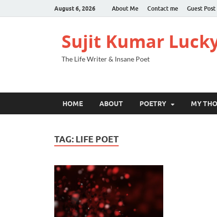
August 6, 2026
About Me
Contact me
Guest Post
Sujit Kumar Luck
The Life Writer & Insane Poet
HOME
ABOUT
POETRY
MY TH
TAG:
LIFE POET