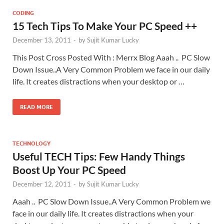
CODING
15 Tech Tips To Make Your PC Speed ++
December 13, 2011
-
by
Sujit Kumar Lucky
This Post Cross Posted With : Merrx Blog Aaah .. PC Slow
Down Issue..A Very Common Problem we face in our daily
life. It creates distractions when your desktop or …
READ MORE
TECHNOLOGY
Useful TECH Tips: Few Handy Things
Boost Up Your PC Speed
December 12, 2011
-
by
Sujit Kumar Lucky
Aaah .. PC Slow Down Issue..A Very Common Problem we
face in our daily life. It creates distractions when your