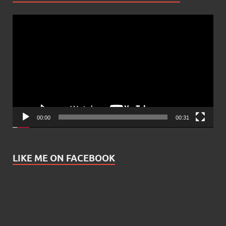
Video
Player
00:00
00:31
LIKE ME ON FACEBOOK